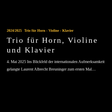
Trio
für
2024/2025
Trio für Horn - Violine - Klavier
Horn,
Trio für Horn, Violine
Violine
und Klavier
und
Klavier
4. Mai 2025 Ins Blickfeld der internationalen Aufmerksamkeit
gelangte Laurent Albrecht Breuninger zum ersten Mal…