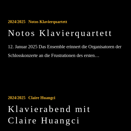
Notos
Klavierquartett
2024/2025
Notos Klavierquartett
Notos Klavierquartett
12. Januar 2025 Das Ensemble erinnert die Organisatoren der
Schlosskonzerte an die Frustrationen des ersten…
Klavierabend
mit
2024/2025
Claire Huangci
Claire
Klavierabend mit
Huangci
Claire Huangci